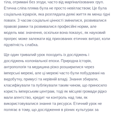
тіла, отримані без згоди, часто від маргіналізованих груп.
Етична сліпа пляма була не просто невіглаством; Це була
соціальна ієрархія, яка розглядала деякі життя як менш гідні
поваги. З часом соціальні цінності змінилися, розвивалися
правові рамки та розвивалися професійні норми, але
модель має значення, оскільки вона показує, як науковий
прогрес може залежати від прихованих етичних витрат, коли
підзвітність слабка.
Ще один тривалий урок походить із досліджень і
досліджень колоніальної епохи. Природна історія,
антропологія та медицина різко розширилися через
імперські мережі, але ці мережі часто були побудовані на
видобутку, примусі та нерівній владі. Знання збирали,
класифікували та публікували таким чином, що приносило
користь імперським центрам, тоді як місцеві громади рідко
мали агентство, кредит чи контроль над тим, як
використовувалися знання та ресурси. Етичний урок не
полягає в тому, що дослідження в різних культурах за