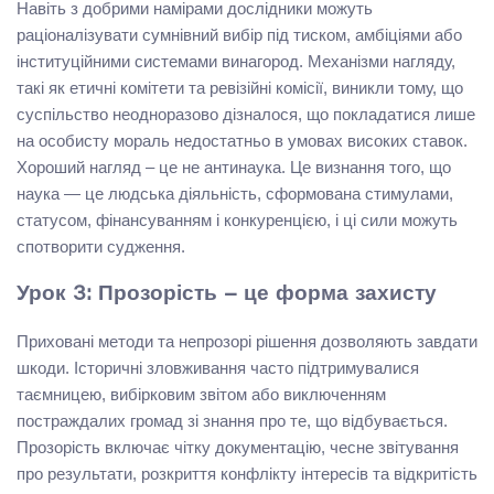
Навіть з добрими намірами дослідники можуть
раціоналізувати сумнівний вибір під тиском, амбіціями або
інституційними системами винагород. Механізми нагляду,
такі як етичні комітети та ревізійні комісії, виникли тому, що
суспільство неодноразово дізналося, що покладатися лише
на особисту мораль недостатньо в умовах високих ставок.
Хороший нагляд – це не антинаука. Це визнання того, що
наука — це людська діяльність, сформована стимулами,
статусом, фінансуванням і конкуренцією, і ці сили можуть
спотворити судження.
Урок 3: Прозорість – це форма захисту
Приховані методи та непрозорі рішення дозволяють завдати
шкоди. Історичні зловживання часто підтримувалися
таємницею, вибірковим звітом або виключенням
постраждалих громад зі знання про те, що відбувається.
Прозорість включає чітку документацію, чесне звітування
про результати, розкриття конфлікту інтересів та відкритість