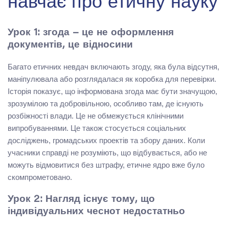
навчає про етичну науку
Урок 1: згода – це не оформлення
документів, це відносини
Багато етичних невдач включають згоду, яка була відсутня,
маніпулювала або розглядалася як коробка для перевірки.
Історія показує, що інформована згода має бути значущою,
зрозумілою та добровільною, особливо там, де існують
розбіжності влади. Це не обмежується клінічними
випробуваннями. Це також стосується соціальних
досліджень, громадських проектів та збору даних. Коли
учасники справді не розуміють, що відбувається, або не
можуть відмовитися без штрафу, етичне ядро вже було
скомпрометовано.
Урок 2: Нагляд існує тому, що
індивідуальних чеснот недостатньо