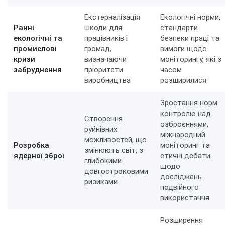
Екстерналізація
Екологічні норми,
Ранні
шкоди для
стандарти
екологічні та
працівників і
безпеки праці та
промислові
громад,
вимоги щодо
кризи
визначаючи
моніторингу, які з
забруднення
пріоритети
часом
виробництва
розширилися
Зростання норм
контролю над
Створення
озброєннями,
руйнівних
міжнародний
можливостей, що
Розробка
моніторинг та
змінюють світ, з
ядерної зброї
етичні дебати
глибокими
щодо
довгостроковими
досліджень
ризиками
подвійного
використання
Розширення