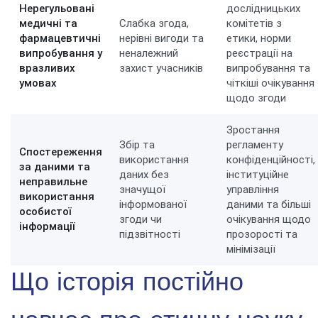
Нерегульовані
дослідницьких
медичні та
Слабка згода,
комітетів з
фармацевтичні
нерівні вигоди та
етики, норми
випробування у
неналежний
реєстрації на
вразливих
захист учасників
випробування та
умовах
чіткіші очікування
щодо згоди
Зростання
Збір та
регламенту
Спостереження
використання
конфіденційності,
за даними та
даних без
інституційне
неправильне
значущої
управління
використання
інформованої
даними та більші
особистої
згоди чи
очікування щодо
інформації
підзвітності
прозорості та
мінімізації
Що історія постійно