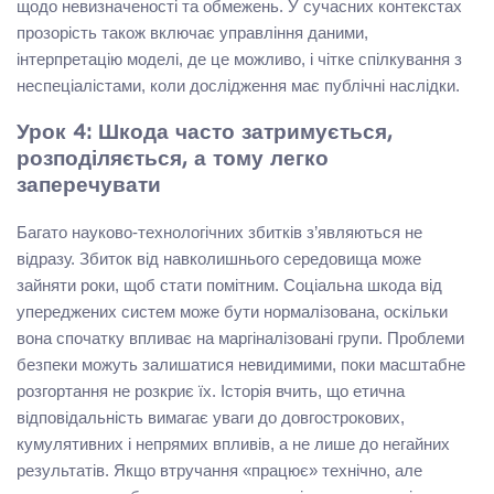
щодо невизначеності та обмежень. У сучасних контекстах
прозорість також включає управління даними,
інтерпретацію моделі, де це можливо, і чітке спілкування з
неспеціалістами, коли дослідження має публічні наслідки.
Урок 4: Шкода часто затримується,
розподіляється, а тому легко
заперечувати
Багато науково-технологічних збитків з’являються не
відразу. Збиток від навколишнього середовища може
зайняти роки, щоб стати помітним. Соціальна шкода від
упереджених систем може бути нормалізована, оскільки
вона спочатку впливає на маргіналізовані групи. Проблеми
безпеки можуть залишатися невидимими, поки масштабне
розгортання не розкриє їх. Історія вчить, що етична
відповідальність вимагає уваги до довгострокових,
кумулятивних і непрямих впливів, а не лише до негайних
результатів. Якщо втручання «працює» технічно, але