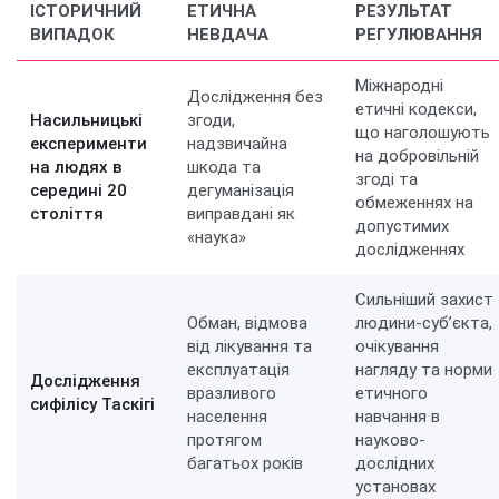
ІСТОРИЧНИЙ
ЕТИЧНА
РЕЗУЛЬТАТ
ВИПАДОК
НЕВДАЧА
РЕГУЛЮВАННЯ
Міжнародні
Дослідження без
етичні кодекси,
Насильницькі
згоди,
що наголошують
експерименти
надзвичайна
на добровільній
на людях в
шкода та
згоді та
середині 20
дегуманізація
обмеженнях на
століття
виправдані як
допустимих
«наука»
дослідженнях
Сильніший захист
Обман, відмова
людини-суб’єкта,
від лікування та
очікування
експлуатація
нагляду та норми
Дослідження
вразливого
етичного
сифілісу Таскігі
населення
навчання в
протягом
науково-
багатьох років
дослідних
установах