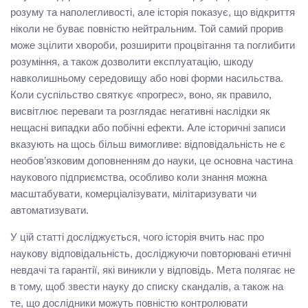
розуму та наполегливості, але історія показує, що відкриття
ніколи не буває повністю нейтральним. Той самий прорив
може зцілити хвороби, розширити процвітання та поглибити
розуміння, а також дозволити експлуатацію, шкоду
навколишньому середовищу або нові форми насильства.
Коли суспільство святкує «прогрес», воно, як правило,
висвітлює переваги та розглядає негативні наслідки як
нещасні випадки або побічні ефекти. Але історичні записи
вказують на щось більш вимогливе: відповідальність не є
необов’язковим доповненням до науки, це основна частина
наукового підприємства, особливо коли знання можна
масштабувати, комерціалізувати, мілітаризувати чи
автоматизувати.
У цій статті досліджується, чого історія вчить нас про
наукову відповідальність, досліджуючи повторювані етичні
невдачі та гарантії, які виникли у відповідь. Мета полягає не
в тому, щоб звести науку до списку скандалів, а також на
те, що дослідники можуть повністю контролювати