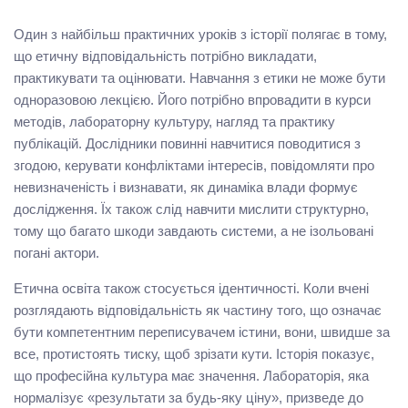
Один з найбільш практичних уроків з історії полягає в тому,
що етичну відповідальність потрібно викладати,
практикувати та оцінювати. Навчання з етики не може бути
одноразовою лекцією. Його потрібно впровадити в курси
методів, лабораторну культуру, нагляд та практику
публікацій. Дослідники повинні навчитися поводитися з
згодою, керувати конфліктами інтересів, повідомляти про
невизначеність і визнавати, як динаміка влади формує
дослідження. Їх також слід навчити мислити структурно,
тому що багато шкоди завдають системи, а не ізольовані
погані актори.
Етична освіта також стосується ідентичності. Коли вчені
розглядають відповідальність як частину того, що означає
бути компетентним переписувачем істини, вони, швидше за
все, протистоять тиску, щоб зрізати кути. Історія показує,
що професійна культура має значення. Лабораторія, яка
нормалізує «результати за будь-яку ціну», призведе до