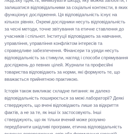
людську гідність, мінімізувати шкоду, яку можна запобігти, і
залишатися відповідальними за соціальні контексти, в яких
функціонує дослідження. Ця відповідальність існує на
кількох рівнях. Окремі дослідники несуть відповідальність
за чесні методи, точне звітування та етичне ставлення до
учасників і спільнот. Інституції відповідають за навчання,
управління, управління конфліктом інтересів та
справедливе забезпечення. Фінансери та уряди несуть
відповідальність за стимули, нагляд і способи спрямування
досліджень до певних цілей. Журнали та професійні
товариства відповідають за норми, які формують те, що
вважається прийнятною практикою.
Історія також викликає складне питання: як далеко
відповідальність поширюється за межі лабораторії? Деякі
стверджують, що вчені відповідають лише за відкриття
фактів, а не за те, як інші їх застосовують. Інші
стверджують, що як тільки вчений може розумно
передбачити шкідливі програми, етична відповідальність
включає попередження, опір або формування гарантій.