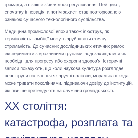
громади, а пізніше з’являлося регулювання. Цей цикл,
спочатку інновація, а потім захист, став повторюваною
ознакою сучасного технологічного суспільства.
Медицина промислової епохи також ілюструє, як
терміновість і амбіції можуть зруйнувати етичну
стриманість. До сучасних дослідницьких етичних рамок
експерименти з вразливими групами іноді захищалися як
необхідні для прогресу або охорони здоров’я. Історичні
записи показують, що коли наукова культура розглядає
певні групи населення як зручні полігони, моральна шкода
може тривати поколіннями, підриваючи довіру до інституцій,
які пізніше претендують на служіння громадськості.
ХХ століття:
катастрофа, розплата та