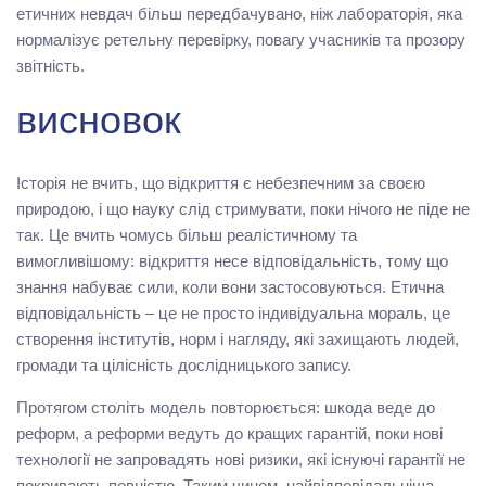
етичних невдач більш передбачувано, ніж лабораторія, яка
нормалізує ретельну перевірку, повагу учасників та прозору
звітність.
висновок
Історія не вчить, що відкриття є небезпечним за своєю
природою, і що науку слід стримувати, поки нічого не піде не
так. Це вчить чомусь більш реалістичному та
вимогливішому: відкриття несе відповідальність, тому що
знання набуває сили, коли вони застосовуються. Етична
відповідальність – це не просто індивідуальна мораль, це
створення інститутів, норм і нагляду, які захищають людей,
громади та цілісність дослідницького запису.
Протягом століть модель повторюється: шкода веде до
реформ, а реформи ведуть до кращих гарантій, поки нові
технології не запровадять нові ризики, які існуючі гарантії не
покривають повністю. Таким чином, найвідповідальніша