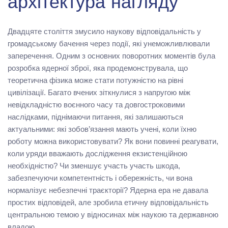
архітектура нагляду
Двадцяте століття змусило наукову відповідальність у
громадському бачення через події, які унеможливлювали
заперечення. Одним з основних поворотних моментів була
розробка ядерної зброї, яка продемонструвала, що
теоретична фізика може стати потужністю на рівні
цивілізації. Багато вчених зіткнулися з напругою між
невідкладністю воєнного часу та довгостроковими
наслідками, піднімаючи питання, які залишаються
актуальними: які зобов’язання мають учені, коли їхню
роботу можна використовувати? Як вони повинні реагувати,
коли уряди вважають дослідження екзистенційною
необхідністю? Чи зменшує участь участь шкода,
забезпечуючи компетентність і обережність, чи вона
нормалізує небезпечні траєкторії? Ядерна ера не давала
простих відповідей, але зробила етичну відповідальність
центральною темою у відносинах між наукою та державною
владою.