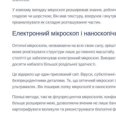
У кожному випадку мікроскоп розширював знання, робляч
гладкою чи шорсткою; Він мав текстуру, візерунок і внут
проаналізувати як складне розташування частин.
Електронний мікроскоп і наноскопіч
Оптичні мікроскопи, незважаючи на всю свою силу, зреш
може розв’язувати структури лише до певного масштабу. Щ
столітті це забезпечував електронний мікроскоп. Викорис
досягти набагато більшої роздільної здатності.
Це відкрило ще один прихований світ. Віруси, субклітинні 
безпрецедентними деталями. Те, що оптичний мікроскоп з
ультрамалих. Він поширив логіку мікроскопії в наноскопічн
Пізніші методи, такі як флуоресцентна мікроскопія, конфо
більше розширили межі, дозволяючи вченим не лише бачит
картографувати молекули та реконструювати біологічні ф