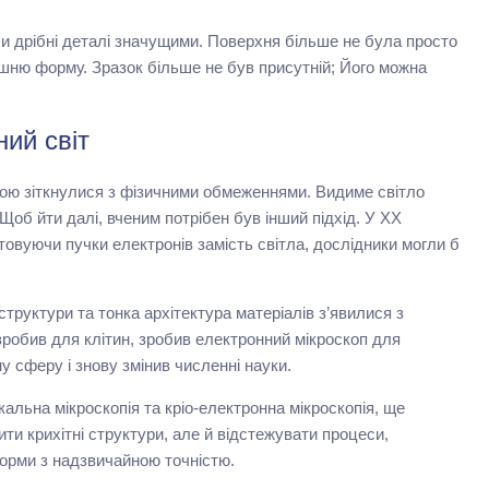
и дрібні деталі значущими. Поверхня більше не була просто
рішню форму. Зразок більше не був присутній; Його можна
ний світ
тою зіткнулися з фізичними обмеженнями. Видиме світло
об йти далі, вченим потрібен був інший підхід. У ХХ
товуючи пучки електронів замість світла, дослідники могли б
структури та тонка архітектура матеріалів з’явилися з
робив для клітин, зробив електронний мікроскоп для
у сферу і знову змінив численні науки.
кальна мікроскопія та кріо-електронна мікроскопія, ще
и крихітні структури, але й відстежувати процеси,
орми з надзвичайною точністю.