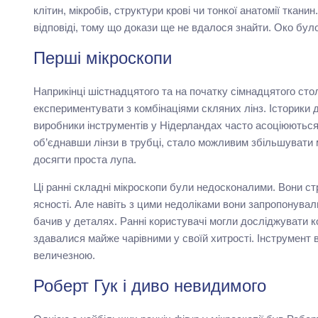
клітин, мікробів, структури крові чи тонкої анатомії ткани
відповіді, тому що докази ще не вдалося знайти. Око бул
Перші мікроскопи
Наприкінці шістнадцятого та на початку сімнадцятого сто
експериментувати з комбінаціями скляних лінз. Історики
виробники інструментів у Нідерландах часто асоціюються
об’єднавши лінзи в трубці, стало можливим збільшувати ма
досягти проста лупа.
Ці ранні складні мікроскопи були недосконалими. Вони ст
ясності. Але навіть з цими недоліками вони запропонували
бачив у деталях. Ранні користувачі могли досліджувати ко
здавалися майже чарівними у своїй хитрості. Інструмент 
величезною.
Роберт Гук і диво невидимого