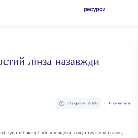
ресурси
ростий лінза назавжди
31 Березня, 2026
6
хв читати
нтифікувати бактерії або дослідити тонку структуру тканин,