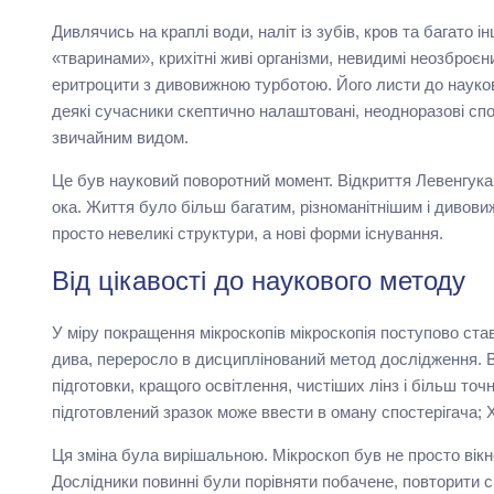
Дивлячись на краплі води, наліт із зубів, кров та багато і
«тваринами», крихітні живі організми, невидимі неозброєни
еритроцити з дивовижною турботою. Його листи до науков
деякі сучасники скептично налаштовані, неодноразові спо
звичайним видом.
Це був науковий поворотний момент. Відкриття Левенгука 
ока. Життя було більш багатим, різноманітнішим і дивовиж
просто невеликі структури, а нові форми існування.
Від цікавості до наукового методу
У міру покращення мікроскопів мікроскопія поступово ст
дива, переросло в дисциплінований метод дослідження. 
підготовки, кращого освітлення, чистіших лінз і більш точ
підготовлений зразок може ввести в оману спостерігача;
Ця зміна була вирішальною. Мікроскоп був не просто вік
Дослідники повинні були порівняти побачене, повторити с