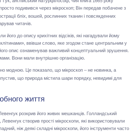
т Гук, англійський натурфілософ, чия книга 1665 року
 просто подивився через мікроскоп; Він передав побачене з
страції бліх, вошей, рослинних тканин і повсякденних
арував читачів.
 його до опису крихітних відсіків, які нагадували йому
 «клітинами», ввівши слово, яке згодом стане центральним у
ле його опис ознаменував важливий концептуальний зрушення.
ами. Вони мали внутрішню організацію.
но модною. Це показало, що мікроскоп – не новинка, а
ипустив, що природа містила шари порядку, невидимі для
робного життя
н Левенгук розкрив його живих мешканців. Голландський
 Левенгук створив прості мікроскопи, які використовували
ладний, ніж деякі складні мікроскопи, його інструменти часто