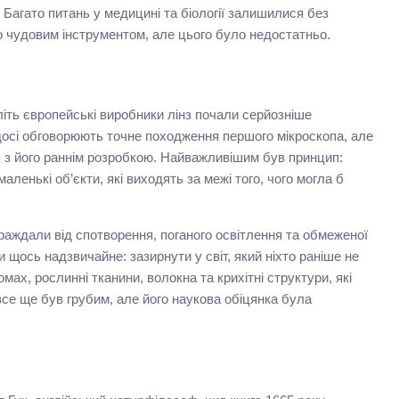
н. Багато питань у медицині та біології залишилися без
о чудовим інструментом, але цього було недостатньо.
літь європейські виробники лінз почали серйозніше
 досі обговорюють точне походження першого мікроскопа, але
 з його раннім розробкою. Найважливішим був принцип:
ленькі об’єкти, які виходять за межі того, чого могла б
раждали від спотворення, поганого освітлення та обмеженої
 щось надзвичайне: зазирнути у світ, який ніхто раніше не
мах, рослинні тканини, волокна та крихітні структури, які
все ще був грубим, але його наукова обіцянка була