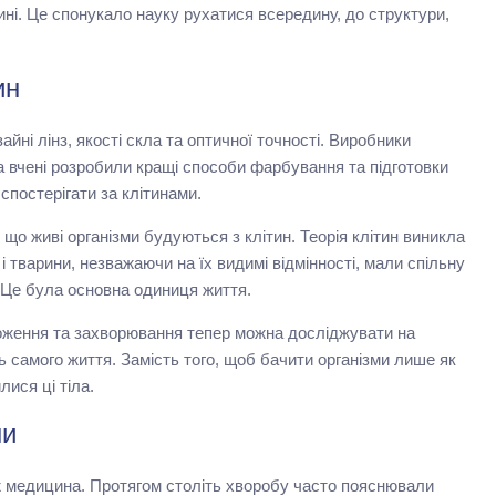
цині. Це спонукало науку рухатися всередину, до структури,
ин
йні лінз, якості скла та оптичної точності. Виробники
 вчені розробили кращі способи фарбування та підготовки
спостерігати за клітинами.
що живі організми будуються з клітин. Теорія клітин виникла
 і тварини, незважаючи на їх видимі відмінності, мали спільну
 Це була основна одиниця життя.
ноження та захворювання тепер можна досліджувати на
 самого життя. Замість того, щоб бачити організми лише як
лися ці тіла.
ни
іж медицина. Протягом століть хворобу часто пояснювали