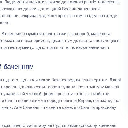
а. Люди могли вивчати зірки за допомогою ранніх телескопів,
 у вражаючих деталях, але цілий Всесвіт залишався
віт почав відкриватися, коли проста оптична ідея назавжди
алого.
 Він змінив розуміння людства життя, хвороб, матерії та
ереження в експеримент, цікавість у докази та спекуляцію в
торія інструменту. Це історія про те, як наука навчилася
й баченням
 від того, що люди могли безпосередньо спостерігати. Лікарі
ки рослин, а філософи теоретизували про структуру матерії
нували в тій чи іншій формі протягом століть, і майстри
тали більш поширеними в середньовічній Європі, показали, що
дметів. Але бачення чітко не те саме, що бачити приховану
кроскопічного масштабу не було прямого способу вивчення