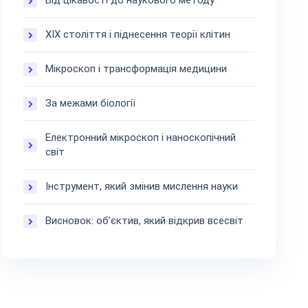
Від цікавості до наукового методу
ХІХ століття і піднесення теорії клітин
Мікроскоп і трансформація медицини
За межами біології
Електронний мікроскоп і наноскопічний
світ
Інструмент, який змінив мислення науки
Висновок: об’єктив, який відкрив всесвіт