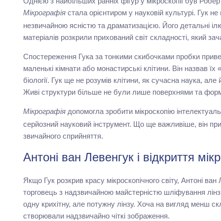
Однією з найбільших ранніх фігур у мікроскопії був Робер
стала орієнтиром у науковій культурі. Гук не
Мікрографія
незвичайною ясністю та драматизацією. Його детальні ілю
матеріалів розкрили прихований світ складності, який зач
Спостереження Гука за тонкими скибочками пробки привели
маленькі кімнати або монастирські клітини. Він назвав їх
біології. Гук ще не розумів клітини, як сучасна наука, а
Живі структури більше не були лише поверхнями та форм
допомогла зробити мікроскопію інтелектуаль
Мікрографія
серйозний науковий інструмент. Що ще важливіше, він пр
звичайного сприйняття.
Антоні ван Левенгук і відкриття мік
Якщо Гук розкрив красу мікроскопічного світу, Антоні ва
торговець з надзвичайною майстерністю шліфування лінз,
одну крихітну, але потужну лінзу. Хоча на вигляд менш ск
створювали надзвичайно чіткі зображення.