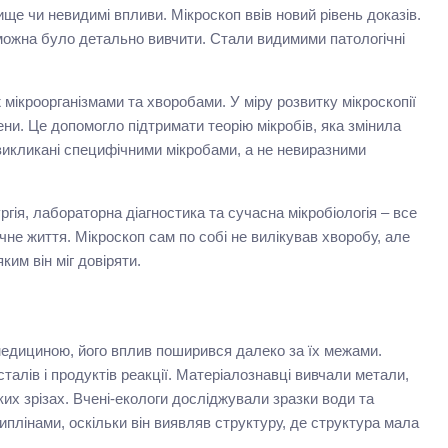
ще чи невидимі впливи. Мікроскоп ввів новий рівень доказів.
ожна було детально вивчити. Стали видимими патологічні
 мікроорганізмами та хворобами. У міру розвитку мікроскопії
гени. Це допомогло підтримати теорію мікробів, яка змінила
викликані специфічними мікробами, а не невиразними
ргія, лабораторна діагностика та сучасна мікробіологія – все
чне життя. Мікроскоп сам по собі не вилікував хворобу, але
ким він міг довіряти.
 медициною, його вплив поширився далеко за їх межами.
талів і продуктів реакції. Матеріалознавці вивчали метали,
ких зрізах. Вчені-екологи досліджували зразки води та
иплінами, оскільки він виявляв структуру, де структура мала