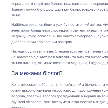
через широкі теорії про баланс тіла, навколишнє середови
Тканини можна було досліджувати безпосередньо. Кров м
зміни.
Найбільш революційним з усіх був остаточний зв’язок між
вчені могли більш чітко спостерігати бактерії та інші пато
медичну науку, показавши, що багато захворювань були 
дисбалансами або поганим повітрям.
Наслідки були величезні. Стерилізація, антисептична хіру
це залежало від здатності виявляти та вивчати мікроскопі
змінив питання, які може поставити медицина, і відповіді, я
За межами біології
Хоча мікроскоп найбільш тісно пов’язаний з біологією та
Хіміки використовували мікроскопію для дослідження крис
волокна, поверхні. Геологи досліджували мінерали на тон
ґрунтові мікроорганізми. Інструмент став мостом між дисц
значення.