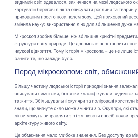
видимий світ, здавалося, закінчився на межі людського ок
картувати берегові лінії та описувати рослини та тварин
прихованим просто поза полем зору. Цей прихований всес
змінила науку: використання лінз для збільшення дуже м
Мікроскоп зробив більше, ніж збільшив крихітні предмети.
структури світу природи. Це допомогло перетворити спост
наукові відкриття. Тому історія мікроскопа – це не лише іс
бачити те, що завжди було.
Перед мікроскопом: світ, обмежени
Більшу частину людської історії природні знання залежали
описували симптоми, ботаніки класифікували видимі озна
та життя. Збільшувальні окуляри та поліровані кристали іс
знали, що вигнуте скло може змінити зір. Окуляри, які с
лінзи можуть виправляти зір і змінювати спосіб появи пре
архітектуру живого світу.
Це обмеження мало глибоке значення. Без доступу до мі