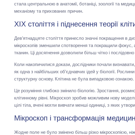
стала центральною в анатомії, ботаніці, зоології та меди
механізму та прихованих причин.
ХІХ століття і піднесення теорії кліт
Дев’ятнадцяте століття принесло значні покращення в диза
мікроскопів зменшили спотворення та покращили фокус, а
тканин. Ці досягнення дозволили більш чітко і послідовно 
Коли накопичилися докази, дослідники почали визнавати, 
як одна з найбільших об’єднавчих ідей у біології. Рослини
структурну основу. Клітина не була випадковою ознакою.
Це розуміння глибоко змінило біологію. Зростання, розм
клітинному рівні. Мікроскоп зробив можливим нову модель
цілі тіла, вчені могли вивчати менші одиниці, з яких утвори
Мікроскоп і трансформація медици
Жодне поле не було змінено більш різко мікроскопією, н