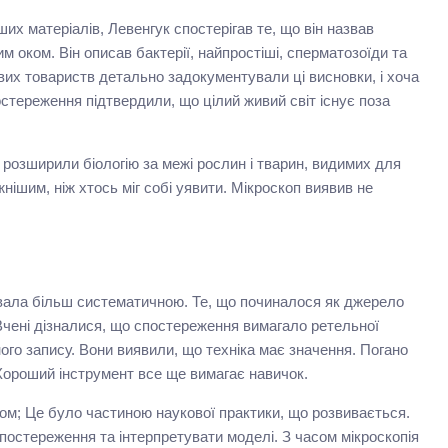
нших матеріалів, Левенгук спостерігав те, що він назвав
м оком. Він описав бактерії, найпростіші, сперматозоїди та
их товариств детально задокументували ці висновки, і хоча
стереження підтвердили, що цілий живий світ існує поза
розширили біологію за межі рослин і тварин, видимих для
нішим, ніж хтось міг собі уявити. Мікроскоп виявив не
авала більш систематичною. Те, що починалося як джерело
Вчені дізналися, що спостереження вимагало ретельної
ного запису. Вони виявили, що техніка має значення. Погано
 Хороший інструмент все ще вимагає навичок.
ном; Це було частиною наукової практики, що розвивається.
постереження та інтерпретувати моделі. З часом мікроскопія