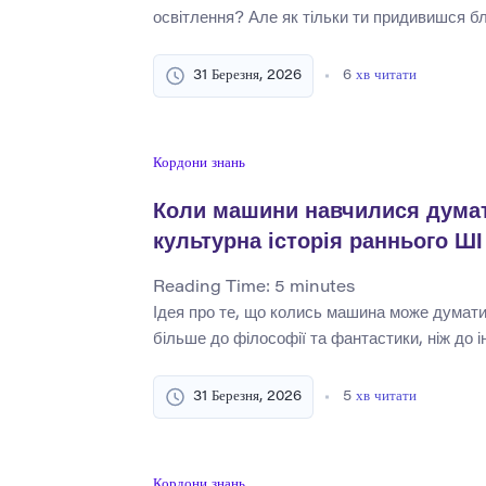
освітлення? Але як тільки ти придивишся бл
LED History – це не один спалах генія на 
ланцюжок відкриттів, невдалих обмежень, п
31 Березня, 2026
6
хв читати
один важливий прорив, який нарешті перетв
систему освітлення, яка тепер вбудована в 
Кордони знань
Коли машини навчилися думат
культурна історія раннього ШІ
Reading Time:
5
minutes
Ідея про те, що колись машина може думат
більше до філософії та фантастики, ніж до 
протягом двадцятого століття ця концепція
спекуляцій до практичного експериментуван
31 Березня, 2026
5
хв читати
з’явився раптово з сучасними системами м
він розвивався через довгу інтелектуальну
математиків, […]
Кордони знань