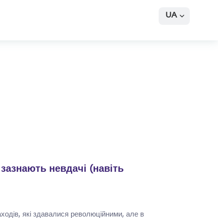
UA
 зазнають невдачі (навіть
аходів, які здавалися революційними, але в