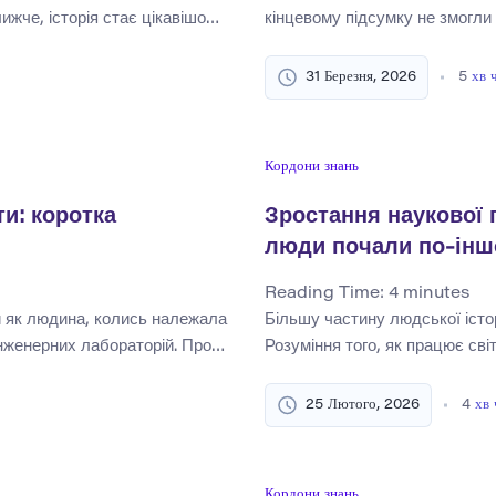
ижче, історія стає цікавішою.
кінцевому підсумку не змогли 
одному побаченні. Йдеться про
іноді розробляють технології,
рактичні вдосконалення та
пропонуючи інноваційні рішен
31 Березня, 2026
5
хв 
орив науковий ефект на
геніальних ідей ніколи не до
будинки, […]
ринку або замінюються прост
викликає важливе […]
Кордони знань
и: коротка
Зростання наукової 
люди почали по-іншо
Reading Time:
4
minutes
и як людина, колись належала
Більшу частину людської істор
інженерних лабораторій. Проте
Розуміння того, як працює сві
 перейшла від абстрактних
придворних інтелектуалів, то
ня. Штучний інтелект не
традицію, авторитет і успадк
25 Лютого, 2026
4
хв 
ашинного навчання; Швидше,
баланс почав змінюватися. Нау
 подорож за участю філософів,
вчених товариств, входження 
Кордони знань