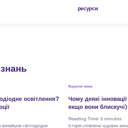
ресурси
 знань
Кордони знань
одіодне освітлення?
Чому деякі інновації
юції
якщо вони блискучі)
Reading Time:
5
minutes
о винайшов світлодіодне
Історія сповнена чудових вин